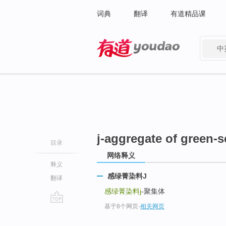
词典
翻译
有道精品课
中
有道 - 网易旗下搜索
j-aggregate of green-s
目录
网络释义
释义
感绿菁染料J
翻译
感绿菁染料j
-聚集体
基于8个网页
-
相关网页
go
top