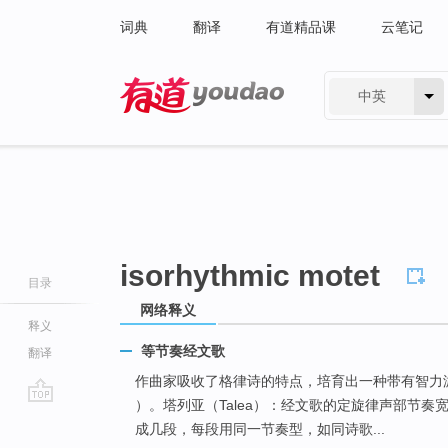
词典
翻译
有道精品课
云笔记
中英
有道 - 网易旗下搜索
isorhythmic motet
目录
网络释义
释义
等节奏经文歌
翻译
作曲家吸收了格律诗的特点，培育出一种带有智力
）。塔列亚（Talea）：经文歌的定旋律声部节
go
成几段，每段用同一节奏型，如同诗歌...
top