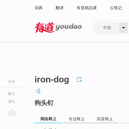
词典
翻译
有道精品课
云笔记
中英
有道 - 网易旗下搜索
iron-dog
目录
释义
狗头钉
例句
网络释义
专业释义
英英释义
go
top