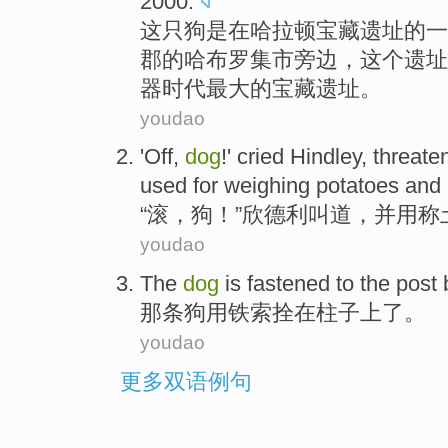
2000.
这
只狗
是
在
哈拉
顿
宝藏
遗址
的
一
郡的哈
布罗集市
旁边，
这个
遗址
器
时代
最大
的宝藏遗址。
youdao
'Off,
dog
!'
cried
Hindley
,
threate
used for
weighing
potatoes
and
“滚，
狗
！”欣
德利
叫道
，并用
称
youdao
The
dog
is
fastened
to the
post 
那条
狗用
铁索
拴在柱子上了。
youdao
更多双语例句