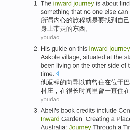
The
inward
journey
is
about
fin
something
that
no one else
can
所谓
内心的
旅程
就是
要
找到
自己
身上带走的
东西
。
youdao
His
guide
on this
inward
journey
Askole
village
,
situated
at the st
been
living
on
the other
side
of
time
.
他
返程
的
向导
以前曾
住
在
位于
巴
村庄
，
在
很
长
时间
里曾
一直
住在
youdao
Abell
's
book credits
include
Con
Inward
Garden
:
Creating
a Plac
Australia
:
Journey
Through
a
Ti