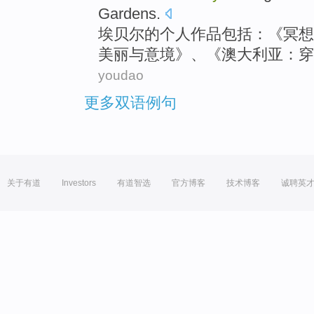
Gardens.
埃贝尔
的个人作品
包括
：《
冥想
美丽
与
意境
》、《
澳大利亚
：
穿
youdao
更多双语例句
关于有道
Investors
有道智选
官方博客
技术博客
诚聘英