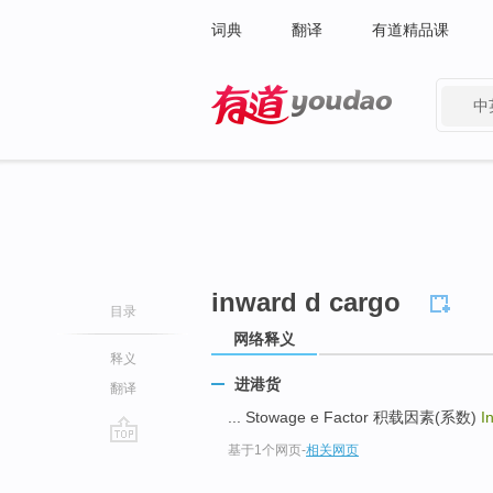
词典
翻译
有道精品课
中
有道 - 网易旗下搜索
inward d cargo
目录
网络释义
释义
进港货
翻译
... Stowage e Factor 积载因素(系数)
I
基于1个网页
-
相关网页
go
top