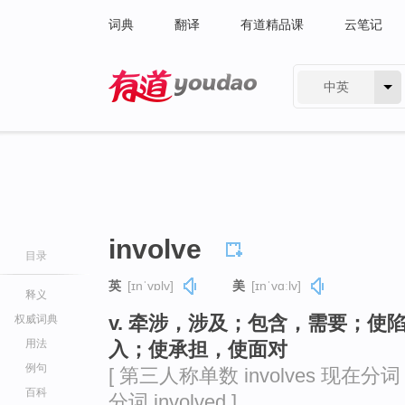
词典
翻译
有道精品课
云笔记
中英
有道 - 网易旗下搜索
involve
目录
英
[ɪnˈvɒlv]
美
[ɪnˈvɑːlv]
释义
v. 牵涉，涉及；包含，需要；
权威词典
用法
入；使承担，使面对
例句
[ 第三人称单数 involves 现在分词 in
百科
分词 involved ]