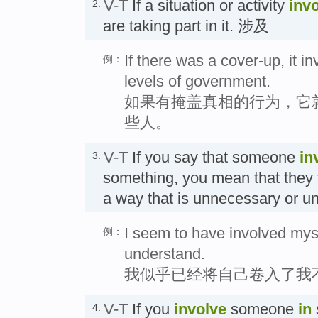
V-T
If a situation or activity
inv
2.
are taking part in it. 涉及
If there was a cover-up, it i
例：
levels of government.
如果有掩盖真相的行为，它
些人。
V-T
If you say that someone
in
3.
something, you mean that they ta
a way that is unnecessary or
I seem to have involved myse
例：
understand.
我似乎已经将自己卷入了我
V-T
If you
involve
someone
in
4.