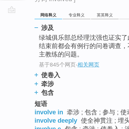
网络释义
专业释义
英英释义
go
top
涉及
绿城俱乐部总经理沈强也证实了
结束前都会有例行的问卷调查，
主教练的问题。
基于845个网页
-
相关网页
使卷入
牵涉
包含
短语
involve in
牵涉 ; 包含 ; 参与 ; 
involve deeply
使全神贯注 ; 埋头
involve e
包含 ; 牵涉 ; 使卷入 ;