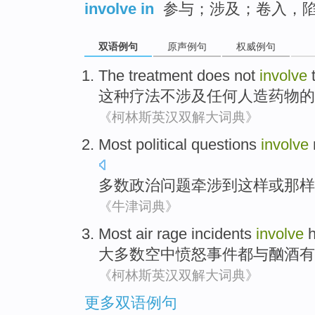
involve in
参与；涉及；卷入，
双语例句
原声例句
权威例句
The
treatment
does not
involve
这种
疗法
不
涉及
任何
人造
药物
的
《柯林斯英汉双解大词典》
Most
political
questions
involve
多数
政治
问题
牵涉
到这样
或
那样
《牛津词典》
Most
air
rage
incidents
involve
h
大多数
空中
愤怒
事件
都与
酗酒有
《柯林斯英汉双解大词典》
更多双语例句