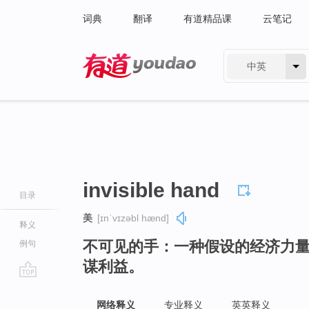
词典
翻译
有道精品课
云笔记
中英
有道 - 网易旗下搜索
invisible hand
目录
美
[ɪnˈvɪzəbl hænd]
释义
不可见的手：一种假设的经济力
例句
谋利益。
go
top
网络释义
专业释义
英英释义