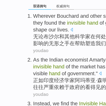
双语例句
权威例句
Wherever
Bouchard
and
other
s
they
found
the
invisible
hand
of
shape
our
lives
.
无论
布
沙尔
和
其他
科学家
在何处
影响
的
无形之
手
在帮助
塑造
我们
youdao
As
the
Indian
economist
Amart
invisible
hand
of
the
market
has
visible
hand
of government."
正如
印度
经济学家
阿玛蒂亚·
森
往往
严重
依赖于政府的
看得见
的
youdao
Instead
,
we
find
the
Invisible
Ha