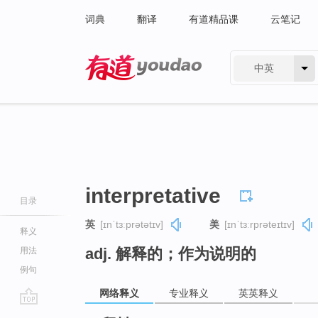
词典
翻译
有道精品课
云笔记
中英
有道 - 网易旗下搜索
interpretative
目录
英
[ɪnˈtɜːprətətɪv]
美
[ɪnˈtɜːrprəteɪtɪv]
释义
adj. 解释的；作为说明的
用法
例句
网络释义
专业释义
英英释义
go