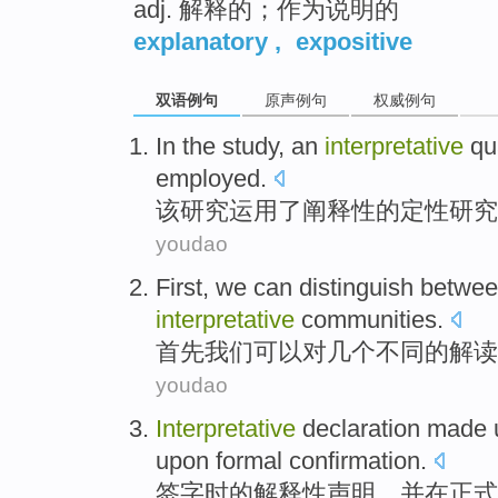
adj. 解释的；作为说明的
explanatory
,
expositive
双语例句
原声例句
权威例句
In the
study
, an
interpretative
qu
employed
.
该
研究
运用
了
阐释性
的
定性
研究
youdao
First
,
we
can
distinguish betwe
interpretative
communities
.
首先
我们
可以
对
几个
不同
的
解读
youdao
Interpretative
declaration
made
upon
formal
confirmation
.
签字
时的
解释性
声明
，
并
在
正式