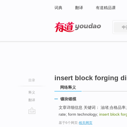
词典
翻译
有道精品课
中
有道 - 网易旗下搜索
insert block forging d
目录
网络释义
释义
镶块锻模
翻译
文章详细信息 关键词： 油堵;合格品率;
rate; form technology;
insert block for
go
基于6个网页
-
相关网页
top