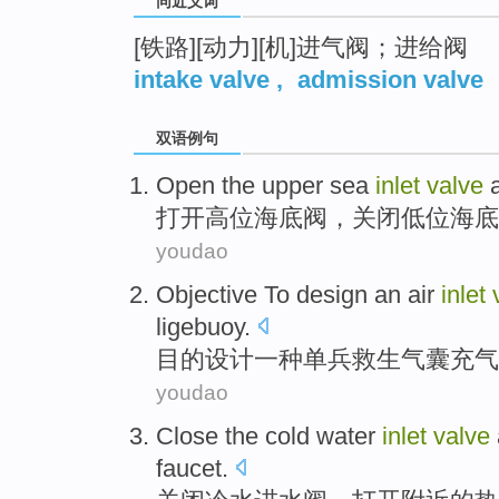
同近义词
[铁路][动力][机]进气阀；进给阀
intake valve
,
admission valve
双语例句
Open the
upper
sea
inlet
valve
打开
高位
海底
阀
，
关闭
低位海底
youdao
Objective To
design
an
air
inlet
ligebuoy
.
目的
设计
一种
单兵
救生气囊充气
youdao
Close
the cold
water
inlet
valve
faucet
.