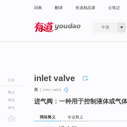
词典
翻译
有道精品课
云笔记
中英
有道 - 网易旗下搜索
inlet valve
目录
美
[ˈɪnlet vælv]
释义
进气阀：一种用于控制液体或气
用法
例句
网络释义
专业释义
go