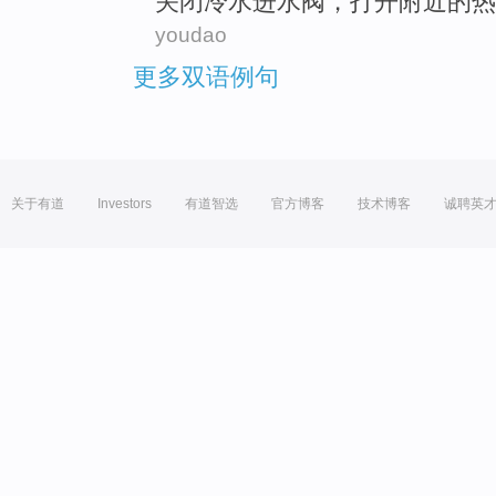
关闭
冷水
进水
阀
，
打开
附近
的
热
youdao
更多双语例句
关于有道
Investors
有道智选
官方博客
技术博客
诚聘英