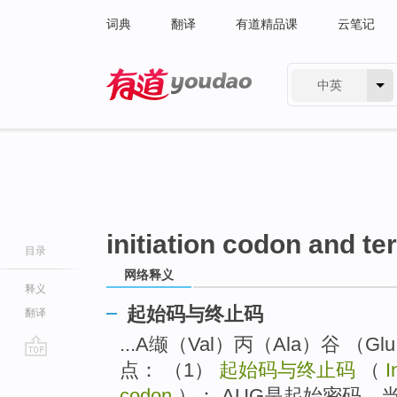
词典
翻译
有道精品课
云笔记
中英
有道 - 网易旗下搜索
initiation codon and t
目录
网络释义
释义
起始码与终止码
翻译
...A缬（Val）丙（Ala）谷 （G
点： （1）
起始码与终止码
（
I
go
top
codon
）： AUG是起始密码，