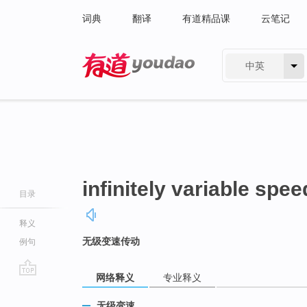
词典
翻译
有道精品课
云笔记
中英
有道 - 网易旗下搜索
infinitely variable spe
目录
释义
无级变速传动
例句
网络释义
专业释义
go
top
无级变速