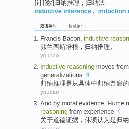
[计][数]归纳推理；归纳法
inductive inference
,
induction
双语例句
权威例句
Francis
Bacon
,
inductive
reason
弗兰西斯
培根
，
归纳
推理
。
youdao
Inductive
reasoning
moves from
generalizations.
归纳
推理
是从
具体
中归纳
普遍
的
youdao
And
by moral
evidence
,
Hume 
reasoning
from
experience
.
关于
道德
证据
，休
谟
认为是
归纳
youdao