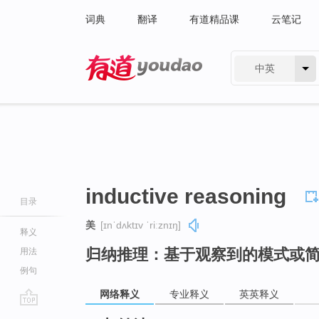
词典
翻译
有道精品课
云笔记
中英
有道 - 网易旗下搜索
inductive reasoning
目录
美
[ɪnˈdʌktɪv ˈriːznɪŋ]
释义
归纳推理：基于观察到的模式或
用法
例句
网络释义
专业释义
英英释义
go