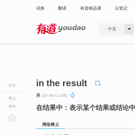
词典
翻译
有道精品课
云笔记
中英
有道 - 网易旗下搜索
in the result
目录
美
[ɪn ðə rɪˈzʌlt]
释义
在结果中：表示某个结果或结论
例句
网络释义
go
top