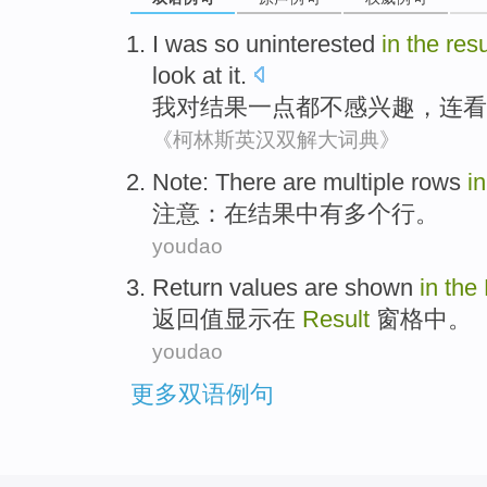
I
was so uninterested
in
the
resu
look at it
.
我
对
结果
一点
都不感兴趣，连看
《柯林斯英汉双解大词典》
Note
:
There are
multiple
rows
i
注意
：
在
结果中
有
多个
行
。
youdao
Return
values
are
shown
in
the
返回
值
显示
在
Result
窗格中
。
youdao
更多双语例句