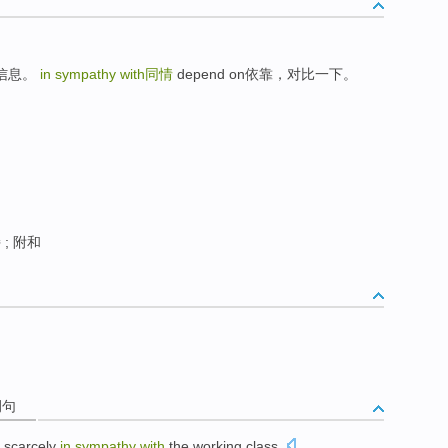
卫生信息。
in sympathy with
同情
depend on依靠，对比一下。
 ; 附和
例句
s scarcely
in
sympathy
with
the
working
class
.