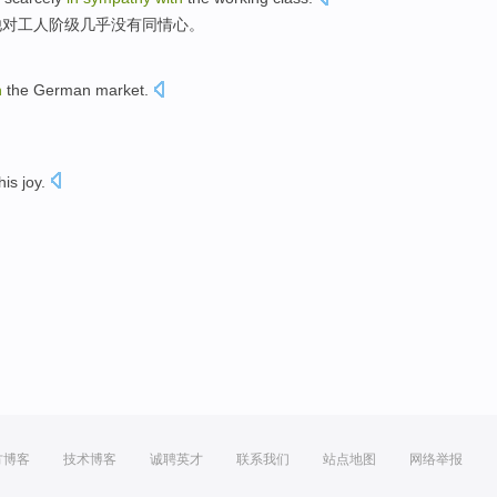
他
对工人阶级几乎
没有
同情心
。
h
the
German
market
.
。
his
joy
.
方博客
技术博客
诚聘英才
联系我们
站点地图
网络举报