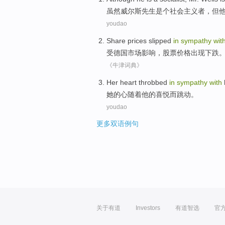
虽然
威尔斯
先生
是个
社会主义者
，但
youdao
Share
prices
slipped
in
sympathy
wit
受
德国
市场
影响，
股票
价格
出现
下跌
《牛津词典》
Her
heart
throbbed
in
sympathy
with
她
的
心
随着
他
的喜悦而
跳动
。
youdao
更多双语例句
关于有道
Investors
有道智选
官