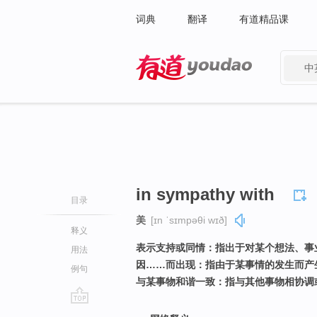
词典
翻译
有道精品课
中
有道 - 网易旗下搜索
in sympathy with
目录
美
[ɪn ˈsɪmpəθi wɪð]
释义
表示支持或同情：指出于对某个想法、事
用法
因……而出现：指由于某事情的发生而产
例句
与某事物和谐一致：指与其他事物相协调
go