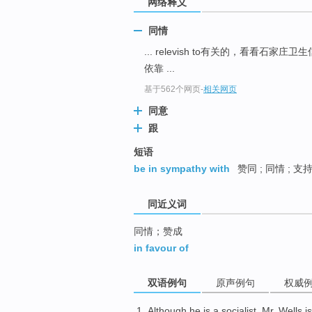
网络释义
top
同情
... relevish to有关的，看看石家庄
依靠 ...
基于562个网页
-
相关网页
同意
跟
短语
be in sympathy with
赞同 ; 同情 ; 支持
同近义词
同情；赞成
in favour of
双语例句
原声例句
权威
Although
he
is
a
socialist
,
Mr.
Wells
i