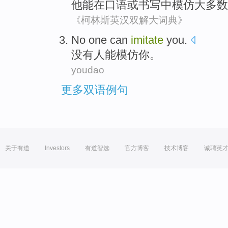
他
能
在
口语
或
书写
中模仿
大多数
《柯林斯英汉双解大词典》
No
one
can
imitate
you
.
没有
人
能
模仿
你
。
youdao
更多双语例句
关于有道
Investors
有道智选
官方博客
技术博客
诚聘英