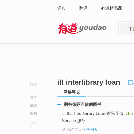
词典
翻译
有道精品课
中
有道 - 网易旗下搜索
ill interlibrary loan
目录
网络释义
释义
图书馆际互借的图书
翻译
... ILL-Interlibrary Loan 馆际互借
ILL i
例句
Service 服务 ...
基于1个网页
-
相关网页
go