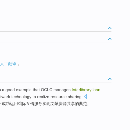
人工翻译
。
s
a good
example
that OCLC manages
Interlibrary
loan
twork
technology
to
realize
resource
sharing
.
上
成功
运用
馆际
互借
服务
实现
文献
资源
共享
的
典范
。