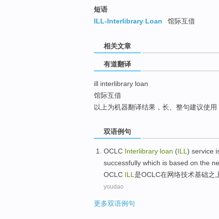
top
短语
ILL-Interlibrary Loan
馆际互借
相关文章
有道翻译
ill interlibrary loan
馆际互借
以上为机器翻译结果，长、整句建议使用
双语例句
OCLC
Interlibrary
loan
(
ILL
)
service
i
successfully
which is
based
on
the
ne
OCLC
ILL
是
OCLC
在
网络
技术
基础
之
youdao
更多双语例句