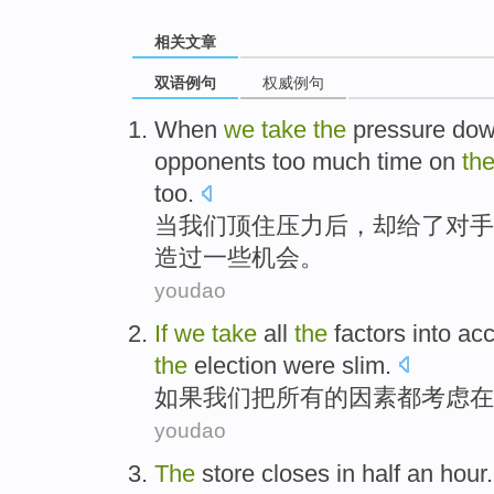
相关文章
双语例句
权威例句
When
we
take
the
pressure
dow
opponents
too
much
time
on
th
too
.
当
我们
顶住压力
后
，却
给
了
对手
造过一些
机会
。
youdao
If
we
take
all
the
factors
into ac
the
election
were slim
.
如果
我们
把
所有
的
因素
都
考虑
在
youdao
The
store
closes
in
half an
hour