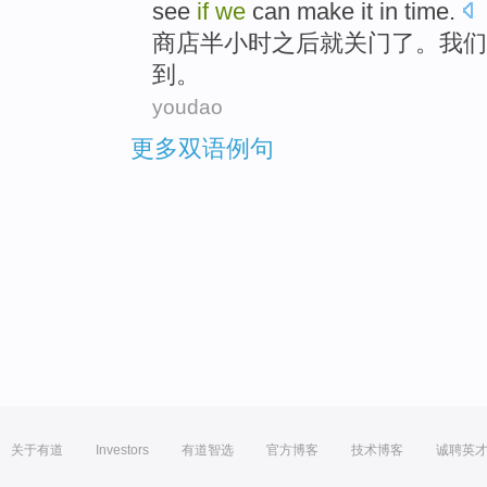
see
if
we
can
make it
in time
.
商店
半
小时
之后就
关门
了。
我们
到。
youdao
更多双语例句
关于有道
Investors
有道智选
官方博客
技术博客
诚聘英