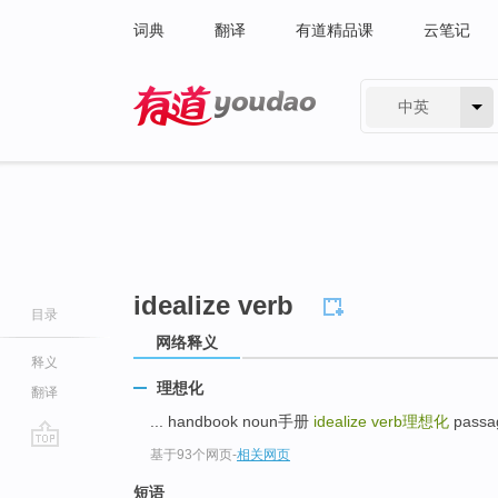
词典
翻译
有道精品课
云笔记
中英
有道 - 网易旗下搜索
idealize verb
目录
网络释义
释义
理想化
翻译
... handbook noun手册
idealize verb
理想化
pass
基于93个网页
-
相关网页
go
top
短语