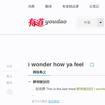
词典
翻译
有道精品课
云笔记
中英
有道 - 网易旗下搜索
i wonder how ya feel
目录
网络释义
释义
醉倒被抬回
翻译
... 别浪费 This is tha last meal
醉倒被抬回
I wonde
...
go
基于4个网页
-
相关网页
top