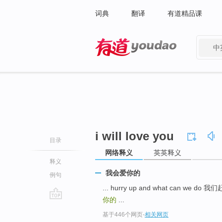
词典
翻译
有道精品课
中
有道 - 网易旗下搜索
i will love you
目录
网络释义
英英释义
释义
我会爱你的
例句
... hurry up and what can we 
你的
...
go
基于446个网页
-
相关网页
top