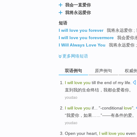
我会一直爱你
我将永远爱你
短语
I will love you forever
我将永远爱你 ;
I will love you forevermore
我会爱你永
I Will Always Love You
我将永远爱你 ;
更多
网络短语
双语例句
原声例句
权威
I
will
love
you
till
the
end
of
my
life
.
直到
我
的
生命
终结
，
我
都会
爱着
你
。
youdao
I
will
love
you
if
... "
-conditional
love
".
“
我
爱
你
，
如果
……”——有
条件
的爱。
youdao
Open
your heart
,
I
will
love
you
even 