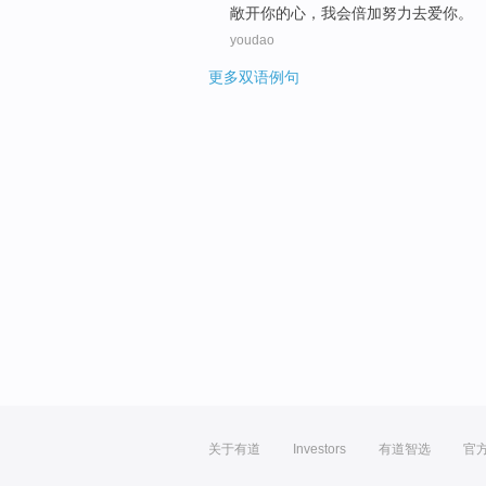
敞开
你的心
，
我会
倍加
努力
去爱
你
。
youdao
更多双语例句
关于有道
Investors
有道智选
官