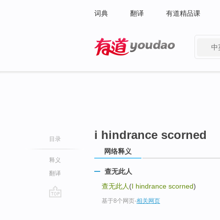
词典
翻译
有道精品课
中
有道 - 网易旗下搜索
i hindrance scorned
目录
网络释义
释义
查无此人
翻译
查无此人
(
I hindrance scorned
)
基于8个网页
-
相关网页
go
top