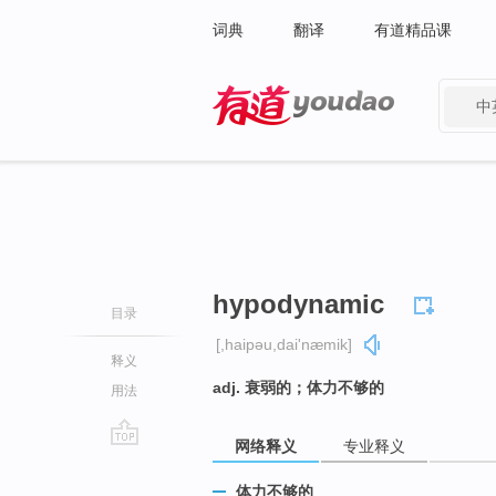
词典
翻译
有道精品课
中
有道 - 网易旗下搜索
hypodynamic
目录
[,haipəu,dai'næmik]
释义
adj. 衰弱的；体力不够的
用法
网络释义
专业释义
go
top
体力不够的