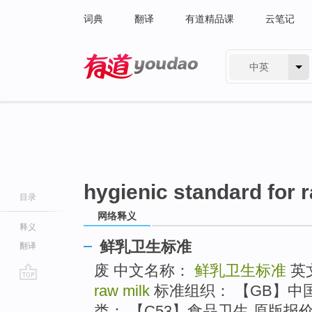
词典
翻译
有道精品课
云笔记
中英
有道 - 网易旗下搜索
hygienic standard for 
目录
网络释义
释义
鲜乳卫生标准
翻译
废 中文名称：
鲜乳卫生标准
英
raw milk
标准组织： 【GB】中
go
top
类： 【C53】食品卫生 原版报价： 