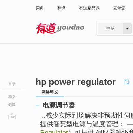
词典
翻译
有道精品课
云笔记
中英
有道 - 网易旗下搜索
hp power regulator
目录
网络释义
释义
电源调节器
翻译
...减少实际到场解决非预期性
提供智慧型电源与温度管理： —
go
top
Regulator
）可提供 伺服器等级