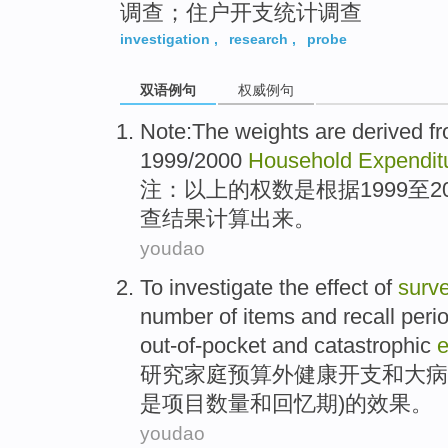
调查；住户开支统计调查
investigation
,
research
,
probe
双语例句
权威例句
Note
:
The
weights are derived
f
1999/2000
Household
Expendit
注
：
以上的
权数
是根据1999至2
查
结果
计算出来。
youdao
To
investigate
the
effect
of
surv
number
of
items
and
recall
peri
out-of-pocket
and
catastrophic
e
研究
家庭
预算外
健康
开支
和
大病
是
项目
数量
和
回忆
期
)的
效果
。
youdao