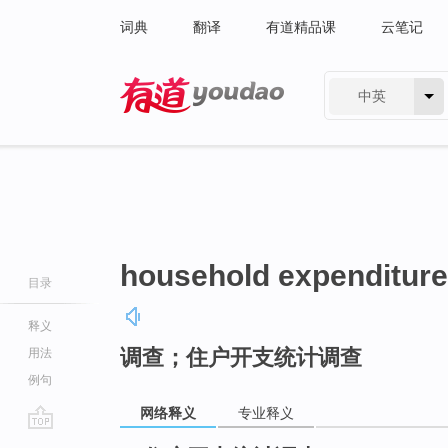
词典
翻译
有道精品课
云笔记
中英
有道 - 网易旗下搜索
household expenditure
目录
释义
调查；住户开支统计调查
用法
例句
网络释义
专业释义
go