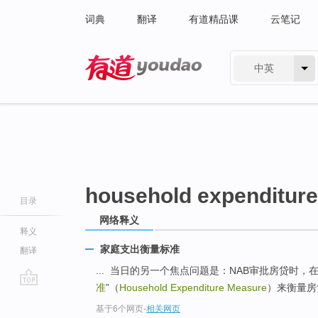
词典
翻译
有道精品课
云笔记
中英
有道 - 网易旗下搜索
household expenditur
目录
网络释义
释义
家庭支出衡量标准
翻译
... 当日的另一个焦点问题是：NAB审批房贷时，
准
”（
Household Expenditure Measure
）来衡量房
go
基于6个网页
-
相关网页
top