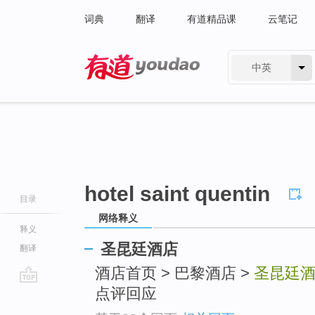
词典
翻译
有道精品课
云笔记
中英
有道 - 网易旗下搜索
hotel saint quentin
目录
网络释义
释义
圣昆廷酒店
翻译
酒店首页 > 巴黎酒店 >
圣昆廷
点评回应
go
top