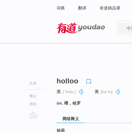
词典
翻译
有道精品课
中
有道 - 网易旗下搜索
holloo
目录
英
[ˈhɒluː]
美
[həˈlʊ]
释义
int. 喂，哈罗
用法
网络释义
go
top
短语