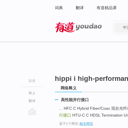
词典
翻译
有道精品课
中
有道 - 网易旗下搜索
hippi i high-performan
目录
网络释义
释义
高性能并行接口
翻译
... HFC C Hybrid Fiber/Coax 混合
行接口
HTU-C C HDSL Termination 
go
基于1个网页
-
相关网页
top