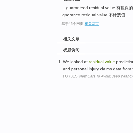
... guaranteed residual valu
ignorance residual value 不计残值 ...
基于46个网页
-
相关网页
相关文章
权威例句
We looked at
residual
value
predictio
and personal injury claims data from
FORBES:
New Cars To Avoid: Jeep Wrangle