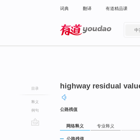
词典
翻译
有道精品课
中
有道 - 网易旗下搜索
highway residual valu
目录
释义
公路残值
例句
网络释义
专业释义
go
top
公路残值