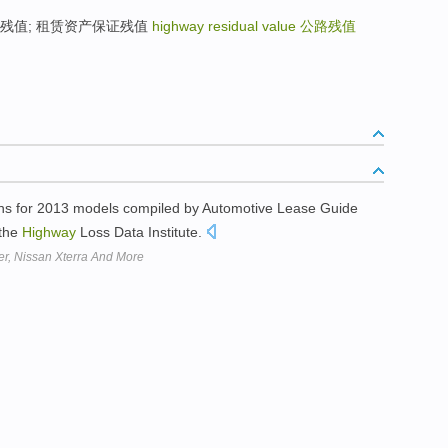
e 有担保的残值; 租赁资产保证残值
highway residual value
公路残值
ns for 2013 models compiled by Automotive Lease Guide
 the
Highway
Loss Data Institute.
r, Nissan Xterra And More