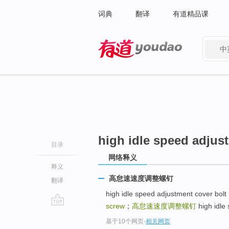
词典
翻译
有道精品课
中
有道 - 网易旗下搜索
high idle speed adjus
目录
网络释义
释义
高怠速速度调整螺钉
翻译
high idle speed adjustment c
screw
；
高怠速速度调整螺钉
high idl
go
基于10个网页
-
相关网页
top