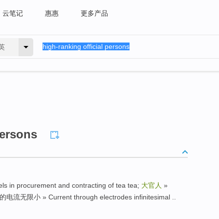
云笔记
惠惠
更多产品
英
persons
els in procurement and contracting of tea tea;
大官人
»
限小 » Current through electrodes infinitesimal ..