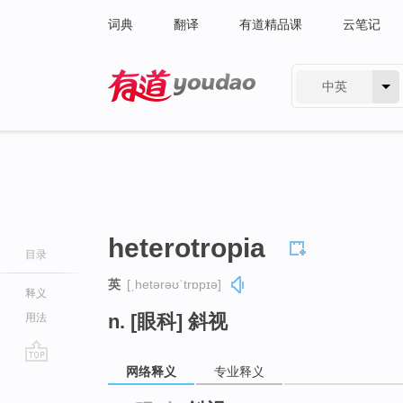
词典
翻译
有道精品课
云笔记
中英
有道 - 网易旗下搜索
heterotropia
目录
英
[ˌhetərəʊˈtrɒpɪə]
释义
n. [眼科] 斜视
用法
网络释义
专业释义
go
top