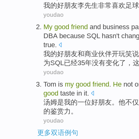
我
的
好
朋友
李先生
非常
喜欢
足球
youdao
My
good
friend
and
business
pa
DBA
because
SQL
hasn't
chan
true
.
我
的
好
朋友
和
商业
伙伴
开玩笑
说
为
SQL
已经
35
年
没有
变化
了，
youdao
Tom
is
my
good
friend
.
He
not o
good
taste
in
it.
汤姆
是
我
的一位
好
朋友
。
他
不仅
的
鉴赏力
。
youdao
更多双语例句