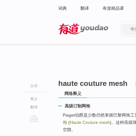
词典
翻译
有道精品课
中
有道 - 网易旗下搜索
haute couture mesh
目录
网络释义
释义
高级订制网饰
翻译
Piaget伯爵是少数仍然掌握巴黎网饰工艺 
饰
(
Haute Couture mesh
)。这种高级
go
空隙。
top