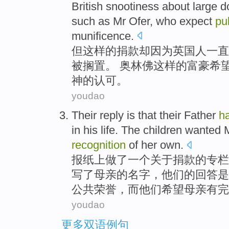
British
snootiness
about
large
d
such
as Mr
Ofer
,
who
expect
pu
munificence
.
但
这样
的
捐款
却因为
英国人
一直
被
搁置。
奥林
佛
这样
的富豪
希
神的
认可
。
youdao
Their
reply
is
that their
Father
h
in
his life
. The
children
wanted
recognition
of
her
own
.
报纸上做了
一
个关于捐款
的
专栏
写了
母亲
的名字，
他们
的
回答
是
公共
荣誉
，而他们
希望
母亲有
完
youdao
更多双语例句