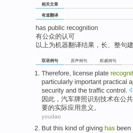
相关文章
top
有道翻译
has public recognition
有公众的认可
以上为机器翻译结果，长、整句
双语例句
原声例句
权威例句
Therefore
,
license plate
recogni
particularly
important
practical
a
security
and
the
traffic
control
.
因此
，汽车
牌照
识别
技术
在
公共
要
的
实际
应用
意义
。
youdao
But
this
kind
of
giving
has
been