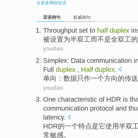
更多
网络短语
双语例句
权威例句
Throughput
set
to
half
duplex
in
被
设置
为
半
双
工
而不是
全
双工
的
youdao
Simplex
:
Data
communication i
Full
duplex
,
Half
duplex
.
单向
：
数据
只
作
一个
方向
的传送
youdao
One
characteristic
of
HDR
is
tha
communication
protocol
and
thu
latency
.
HDR
的
一个
特点
是
它
使用
半
双
常
敏感。