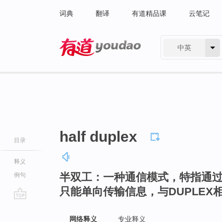
词典
翻译
有道精品课
云笔记
中英
有道 - 网易旗下搜索
half duplex
目录
释义
半双工：一种通信模式，特指通
例句
只能单向传输信息，与DUPLEX
go
top
网络释义
专业释义