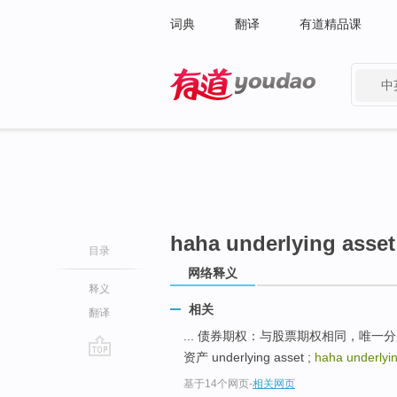
词典
翻译
有道精品课
中
有道 - 网易旗下搜索
haha underlying asset
目录
网络释义
释义
相关
翻译
... 债券期权：与股票期权相同，唯一
资产 underlying asset ;
haha underlyi
go
基于14个网页
-
相关网页
top