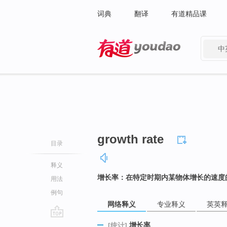
词典
翻译
有道精品课
中
有道 - 网易旗下搜索
growth rate
目录
释义
增长率：在特定时期内某物体增长的速度
用法
例句
网络释义
专业释义
英英
go
增长率
[统计]