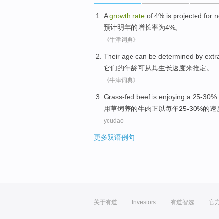
A
growth
rate
of
4%
is projected
for
n
预计
明年
的
增长率
为
4%。
《牛津词典》
Their
age
can be
determined by extr
它们
的
年龄
可
从
其
生长
速度
来
推定
。
《牛津词典》
Grass-fed
beef
is enjoying
a
25
-
30%
用草
饲养
的
牛肉
正
以
每年
25
-
30%的
速
youdao
更多双语例句
关于有道
Investors
有道智选
官