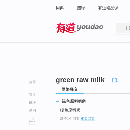
词典
翻译
有道精品课
中
有道 - 网易旗下搜索
green raw milk
目录
网络释义
释义
绿色原料奶的
翻译
绿色原料奶
例句
基于1个网页
-
相关网页
go