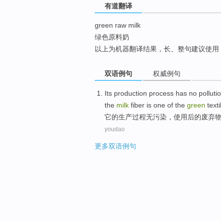
有道翻译
top
green raw milk
绿色原料奶
以上为机器翻译结果，长、整句建议使用
双语例句
权威例句
Its
production
process
has no polluti
the
milk
fiber
is
one of
the
green
texti
它
的
生产
过程
无污染
，
使用
后的废弃
youdao
更多双语例句