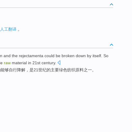
人工翻译
。
on
and
the rejectamenta
could be
broken down by
itself
. So
le
raw
material
in
21st
century
.
物
能够
自行
降解，
是
21
世纪
的
主要
绿色
纺织
原料
之一。