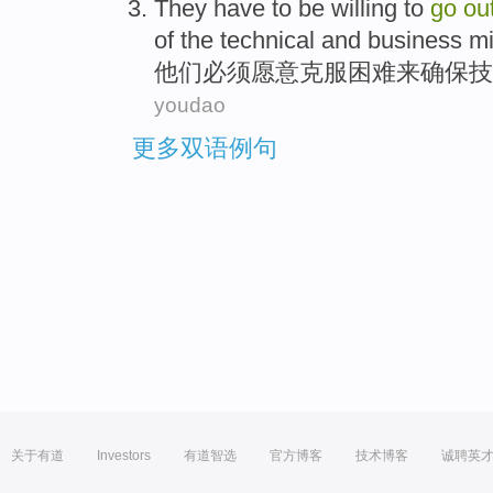
They
have to
be willing to
go
ou
of
the
technical
and
business
m
他们
必须
愿意
克服困难
来
确保
技
youdao
更多双语例句
关于有道
Investors
有道智选
官方博客
技术博客
诚聘英