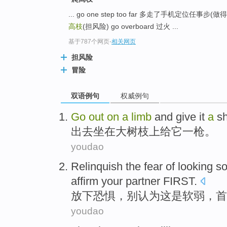
... go one step too far 多走了手机定位
高枝
(担风险) go overboard 过火 ...
基于787个网页
-
相关网页
担风险
冒险
双语例句
权威例句
Go
out
on
a
limb
and
give
it
a
s
出去
坐在
大
树枝上
给
它
一
枪。
youdao
Relinquish
the
fear
of
looking so
affirm
your
partner
FIRST
.
放下
恐惧
，别认为
这
是
软弱
，
首
youdao