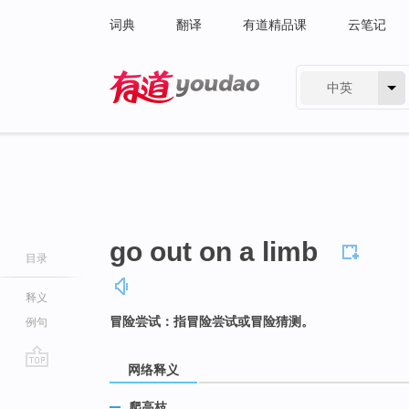
词典
翻译
有道精品课
云笔记
中英
有道 - 网易旗下搜索
go out on a limb
目录
释义
冒险尝试：指冒险尝试或冒险猜测。
例句
网络释义
go
top
爬高枝