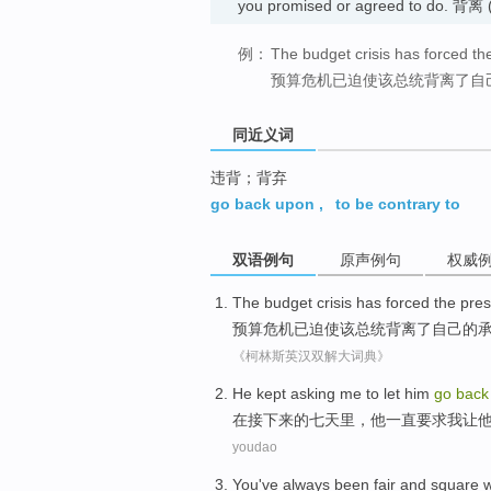
you promised or agreed to do.
例：
The budget crisis has forced th
预算危机已迫使该总统背离了自
同近义词
违背；背弃
go back upon
,
to be contrary to
双语例句
原声例句
权威
The budget
crisis
has
forced
the
pres
预算
危机
已
迫使
该
总统
背离
了
自己
的
《柯林斯英汉双解大词典》
H
e kept asking me to let him
go
bac
在
接下来的七天里，他一直要求我让
youdao
You
've always been
fair
and square 