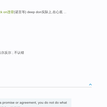
ck on
违背
(诺言等) deep don实际上,在心底 ...
 出尔反尔 ; 不认错
a promise or agreement, you do not do what