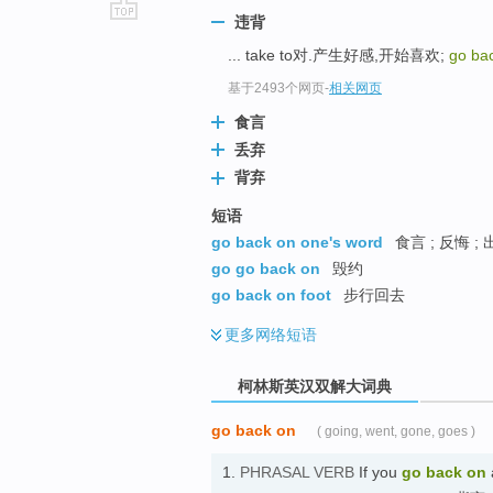
违背
go
... take to对.产生好感,开始喜欢;
go ba
top
基于2493个网页
-
相关网页
食言
丢弃
背弃
短语
go back on one's word
食言 ; 反悔 ;
go go back on
毁约
go back on foot
步行回去
更多
网络短语
柯林斯英汉双解大词典
go back on
( going, went, gone, goes )
1.
PHRASAL VERB
If you
go back on