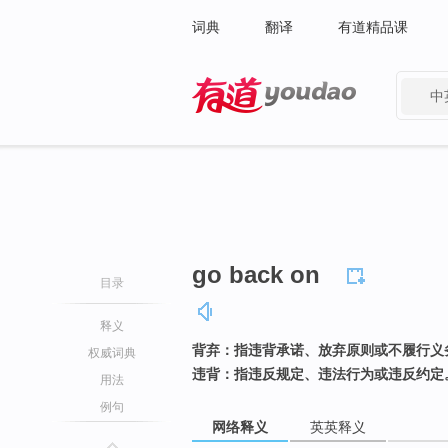
词典
翻译
有道精品课
中
有道 - 网易旗下搜索
go back on
目录
释义
背弃：指违背承诺、放弃原则或不履行义
权威词典
违背：指违反规定、违法行为或违反约定
用法
例句
网络释义
英英释义