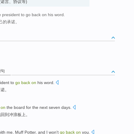
 背离 (诺言、协议等)
e president to go back on his word.
己的承诺。
例句
ident to
go
back
on
his
word
.
承诺
。
k
on
the board for the next seven days.
他回到冲浪板上。
with
me
,
Muff
Potter
, and
I
won't
go
back
on
you.