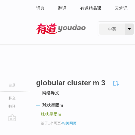
词典
翻译
有道精品课
云笔记
中英
有道 - 网易旗下搜索
globular cluster m 3
目录
网络释义
释义
球状星团m
翻译
球状星团m
基于1个网页
-
相关网页
go
top