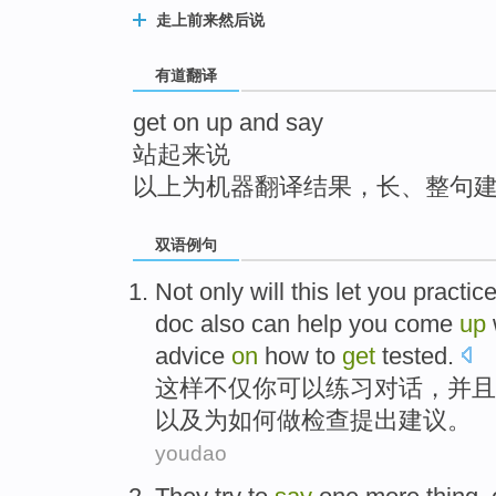
top
走上前来然后说
有道翻译
get on up and say
站起来说
以上为机器翻译结果，长、整句
双语例句
Not only
will
this
let
you
practic
doc
also can
help you come
up
advice
on
how to
get
tested
.
这样
不仅
你
可以
练习
对话
，并且
以及
为
如何
做
检查提出
建议
。
youdao