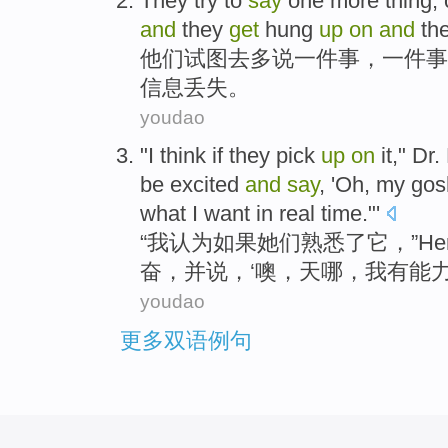
They
try to
say
one
more
thing
,
and
they
get
hung
up
on
and
th
他们
试图
去
多
说
一
件
事
，一件事
信息
丢失
。
youdao
"
I
think
if
they
pick
up
on
it
,"
Dr.
be excited
and
say
, '
Oh
, my
gos
what
I
want
in real
time
."'
“
我
认为
如果
她们
熟悉
了
它
，”
He
奋，
并
说
，‘
噢
，
天
哪，我
有
能
youdao
更多双语例句