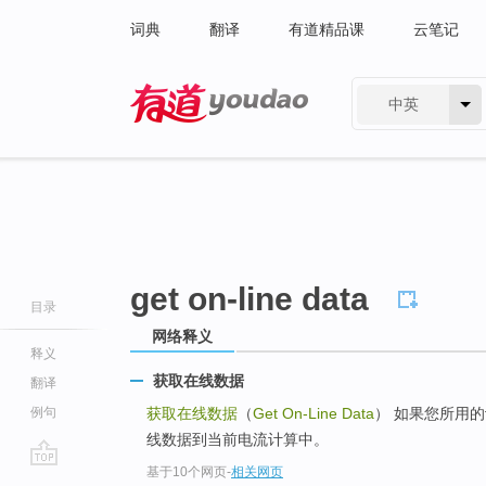
词典
翻译
有道精品课
云笔记
中英
有道 - 网易旗下搜索
get on-line data
目录
网络释义
释义
获取在线数据
翻译
例句
获取在线数据
（
Get On-Line Data
） 如果您所用的
线数据到当前电流计算中。
基于10个网页
-
相关网页
go