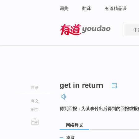
词典
翻译
有道精品课
中
有道 - 网易旗下搜索
get in return
目录
释义
得到回报：为某事付出后得到的回报或报
例句
网络释义
go
top
换取