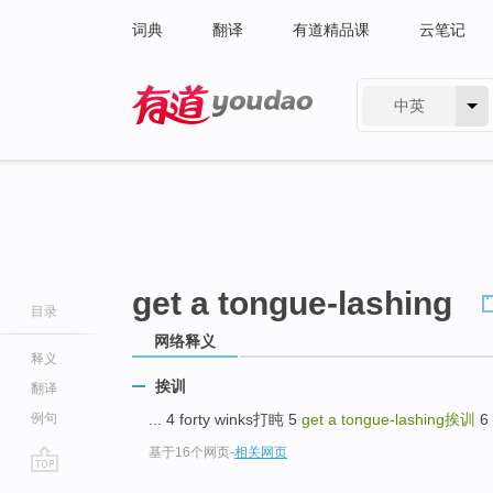
词典
翻译
有道精品课
云笔记
中英
有道 - 网易旗下搜索
get a tongue-lashing
目录
网络释义
释义
挨训
翻译
例句
... 4 forty winks打盹 5
get a tongue-lashing
挨训
6 
基于16个网页
-
相关网页
go