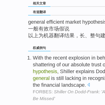
相关文章
top
有道翻译
general efficient market hypothesi
一般有效市场假说
以上为机器翻译结果，长、整句
权威例句
With the recent explosion in beh
shattering of our absolute trust 
hypothesis
, Shiller explains Do
general
is still lacking in recog
the financial landscape.
FORBES:
Shiller On Dodd-Frank: 'A
Be Missed'