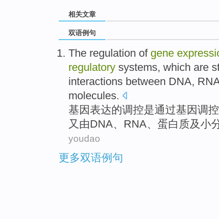
相关文章
双语例句
The
regulation
of
gene
expressi
regulatory
systems
,
which
are
s
interactions
between
DNA
,
RN
molecules
.
基因
表达
的
调控
是
通过
基因
调控
又
由
DNA
、
RNA
、
蛋白质
及
小
youdao
更多双语例句